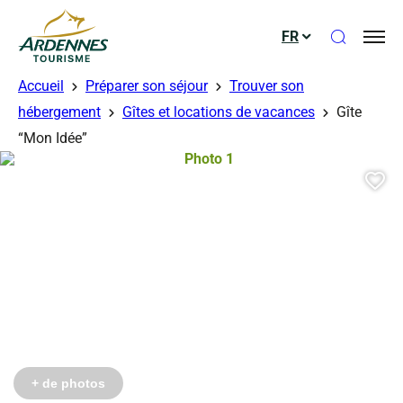
Ouvrir le
FR
ADT des Ardennes
Accueil
Préparer son séjour
Trouver son
hébergement
Gîtes et locations de vacances
Gîte
“Mon Idée”
Photo 1, © Droits gérés
Aj
+ de photos