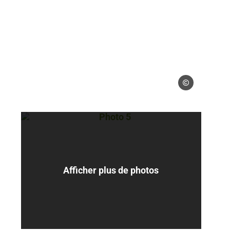
 gérés
Droits gérés
Photo 5, © Droits gérés
Afficher plus de photos
 gérés