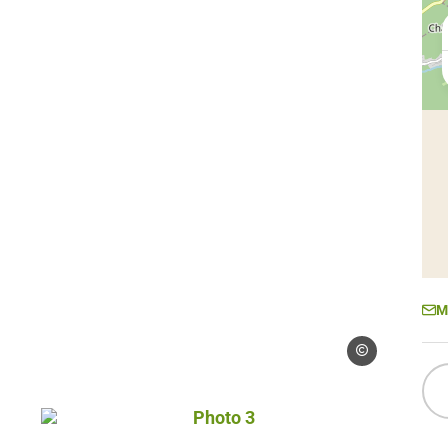
M
Droits gérés
Photo 3, © Droits gérés