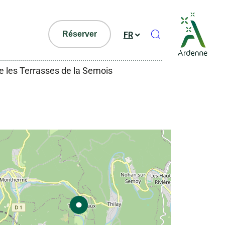
Ouvrir le formul
Réserver
FR
e les Terrasses de la Semois