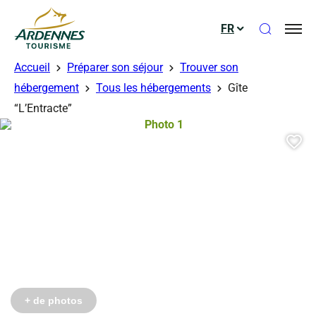
Ouvrir le
FR
ADT des Ardennes
Accueil
Préparer son séjour
Trouver son
hébergement
Tous les hébergements
Gîte
 CléVacances 08
 CléVacances 08
 CléVacances 08
“L’Entracte”
Photo 1, © Gérés – CléVacances 08
Aj
Photo 6, © Gérés – CléVacances 08
Photo 7, © Gérés – CléVacances 08
Photo 8, © Gérés – CléVacances 08
+ de photos