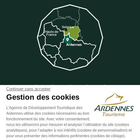
Suivez-nous sur Facebook
Suivez-nous sur Instagram
Suivez-nous sur Youtube
Suivez-nous sur Twit
Suivez-nous 
Continuer sans accepter
Gestion des cookies
L’Agence de Développement Touristique des
Ardennes utilise des cookies nécessaires au bon
ESPACE GROUPES
ESPACE PRESSE
ESPACE PRO
fonctionnement du site. Avec votre consentement,
nous les utiliserons pour mesurer et analyser l’utilisation du site (cookies
Plan du site
-
Politique de confidentialité
-
Mentions légales
-
analytiques), pour l’adapter à vos intérêts (cookies de personnalisation) et
Éditer mes cookies
-
Made with
by
IRIS Interactive
pour vous présenter des informations pertinentes (cookies de ciblage).