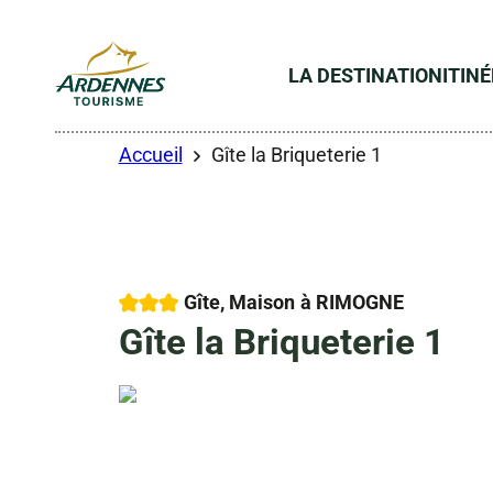
LA DESTINATION
ITIN
ADT des Ardennes
Accueil
Gîte la Briqueterie 1
3 étoiles
Gîte, Maison
à RIMOGNE
Gîte la Briqueterie 1
Droits gérés
Droits gérés
Droits gérés
Photo 6, © Droits gérés
Photo 7, © Droits gérés
Photo 8, © Droits gérés