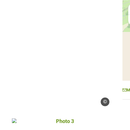
M
Droits gérés
Photo 3, © Droits gérés