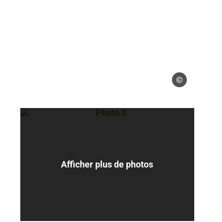
 gérés
Droits gérés
Photo 5, © Droits gérés
Afficher plus de photos
 gérés