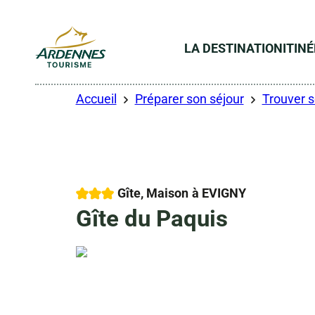
LA DESTINATION
ITIN
ADT des Ardennes
Accueil
Préparer son séjour
Trouver 
3 étoiles
Gîte, Maison
à EVIGNY
Gîte du Paquis
Droits libres
Photo 6, © Droits libres