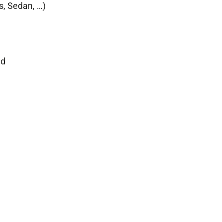
s, Sedan, …)
nd