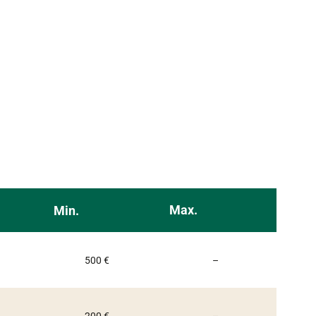
Max.
Min.
Non communiqué
500 €
–
Non communiqué