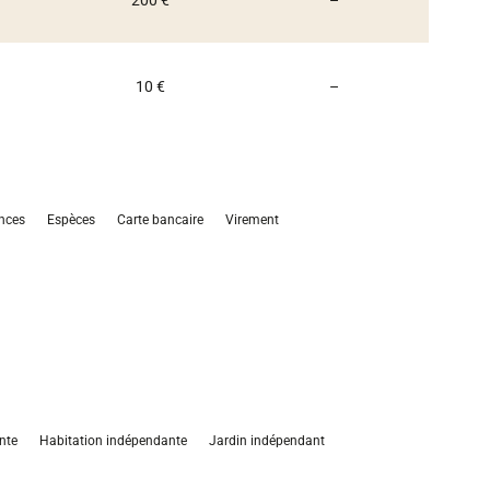
200 €
–
Non communiqué
10 €
–
nces
Espèces
Carte bancaire
Virement
nte
Habitation indépendante
Jardin indépendant