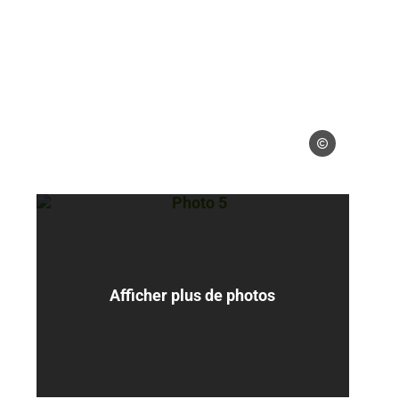
 libres
Droits libres
Photo 5, © Droits libres
Afficher plus de photos
 libres