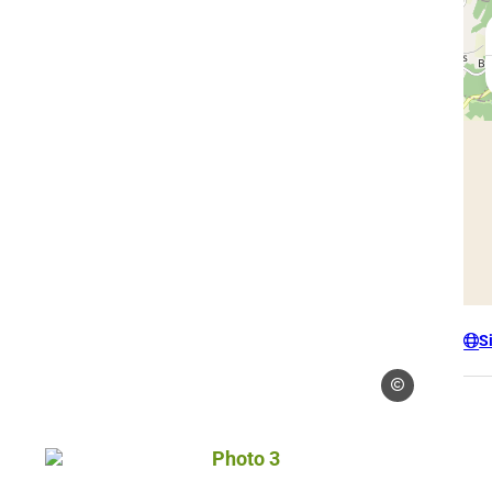
S
Droits libres
Photo 3, © Droits libres