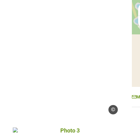
M
Droits libres
Photo 3, © Droits libres