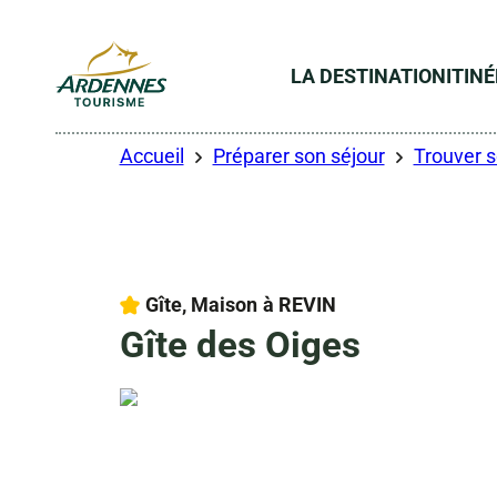
LA DESTINATION
ITIN
ADT des Ardennes
Accueil
Préparer son séjour
Trouver 
1 étoile
Gîte, Maison
à REVIN
Gîte des Oiges
Droits libres
Droits libres
Droits libres
Droits libres
Photo 6, © Droits libres
Photo 7, © Droits libres
Photo 8, © Droits libres
Photo 9, © Droits libres