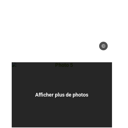
 libres
Droits libres
Photo 5, © Droits libres
Afficher plus de photos
 libres