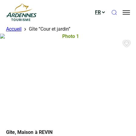
Ouvrir le
FR
ADT des Ardennes
Accueil
Gîte “Cour et jardin”
Photo 1, © Droits gérés
Aj
Gîte, Maison
à REVIN