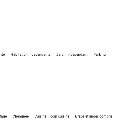
nte
Habitation indépendante
Jardin indépendant
Parking
fage
Cheminée
Cuisine – coin cuisine
Draps et linges compris