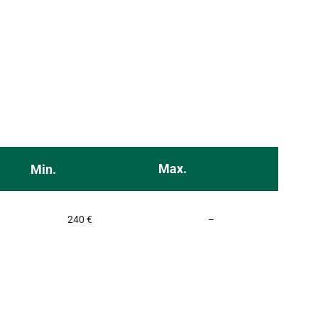
Max.
Min.
Non communiqué
240 €
–