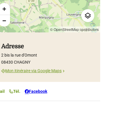
© OpenStreetMap contributors
Adresse
2 bis la rue d'Omont
08430 CHAGNY
Mon itinéraire via Google Maps
ail
Tél.
Facebook
e Aurelie
lie