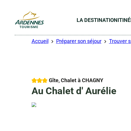
LA DESTINATION
ITIN
ADT des Ardennes
Accueil
Préparer son séjour
Trouver 
3 étoiles
Gîte, Chalet
à CHAGNY
Au Chalet d' Aurélie
Droits gérés – Maire Aurelie
Droits gérés – Maire Aurelie
Photo 6, © Droits gérés – Maire Aurelie
Photo 7, © Droits gérés – Maire Aurelie