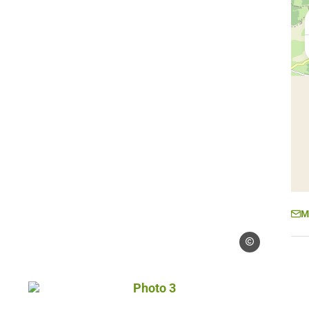
M
Droits gérés – Mair
Maire Aurelie
Photo 3, © Droits gérés – Maire Aure