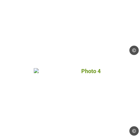
Droits
Photo 4, © Droits gérés – 
Droits