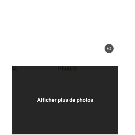
 gérés – Maire Aurelie
Droits gérés – Mair
Maire Aurelie
Photo 5, © Droits gérés – Maire Aure
Afficher plus de photos
 gérés – Maire Aurelie