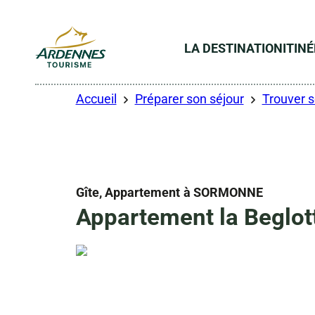
LA DESTINATION
ITIN
ADT des Ardennes
Accueil
Préparer son séjour
Trouver 
Gîte, Appartement
à SORMONNE
Appartement la Beglot
Droits gérés
Droits gérés
Droits gérés
Droits gérés
Photo 6, © Droits gérés
Photo 7, © Droits gérés
Photo 8, © Droits gérés
Photo 9, © Droits gérés