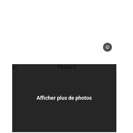
 gérés
Droits gérés
Photo 5, © Droits gérés
Afficher plus de photos
 gérés