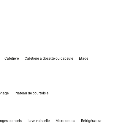
Cafetière
Cafetière à dosette ou capsule
Etage
énage
Plateau de courtoisie
linges compris
Lave-vaisselle
Micro-ondes
Réfrigérateur