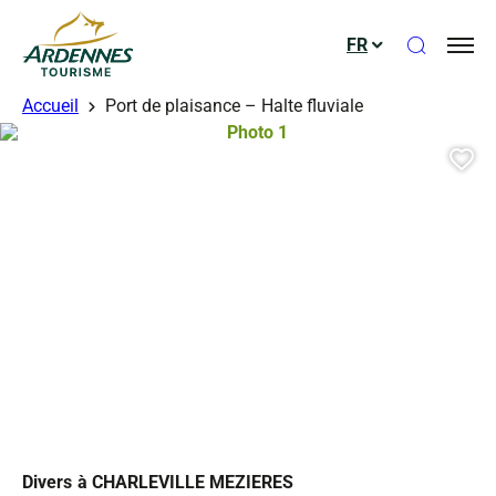
Ouvrir le
FR
ADT des Ardennes
Accueil
Port de plaisance – Halte fluviale
Photo 1, © Droits gérés – Philippe
Aj
Divers
à CHARLEVILLE MEZIERES