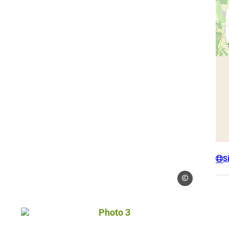
S
Droits gérés – ww
– www.pontabarnautisme.fr
Photo 3, © Droits gérés – www.pont