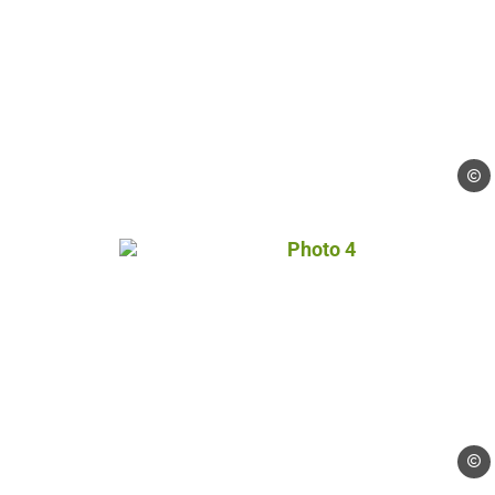
Droit
Photo 4, © Droits gérés 
Droit