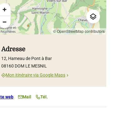
© OpenStreetMap contributors
Adresse
12, Hameau de Pont à Bar
08160 DOM LE MESNIL
Mon itinéraire via Google Maps
ite web
Mail
Tél.
w.pontabarnautisme.fr
abarnautisme.fr