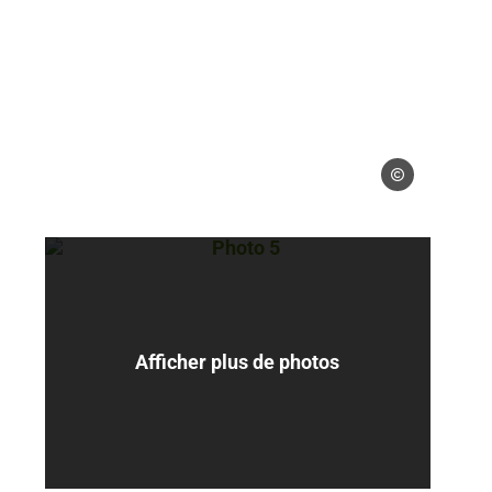
s gérés – www.pontabarnautisme.fr
Droits gérés – ww
– www.pontabarnautisme.fr
Photo 5, © Droits gérés – www.pont
Afficher plus de photos
s gérés – www.pontabarnautisme.fr