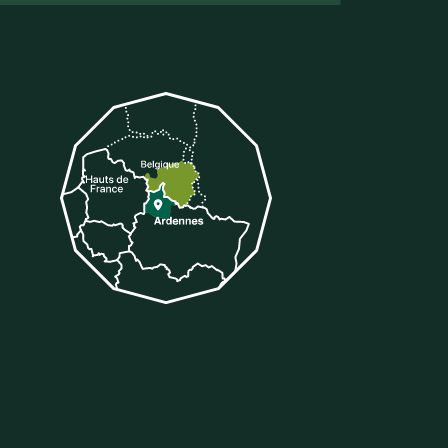
tter
 sur Tiktok