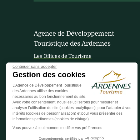
Agence de Développement
Touristique des Ardennes
Les Offices de Tourisme
Continuer sans accepter
Gestion des cookies
Votre avis nous interesse
L’Agence de Développement Touristique
des Ardennes utilise des cookies
nécessaires au bon fonctionnement du site.
Avec votre consentement, nous les utiliserons pour mesurer et
analyser l’utilisation du site (cookies analytiques), pour l’adapter à vos
intérêts (cookies de personnalisation) et pour vous présenter des
informations pertinentes (cookies de ciblage).
Vous pouvez à tout moment modifier vos préférences.
Consentements certifiés par