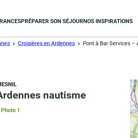
ÉRANCES
PRÉPARER SON SÉJOUR
NOS INSPIRATIONS
nnes
Croisières en Ardennes
Pont à Bar Services –
MESNIL
 Ardennes nautisme
Photo 1, © Droits gérés – www.pontabarnautisme.fr