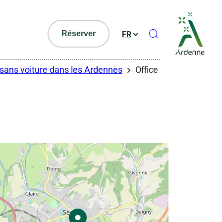
Ouvrir le formul
Réserver
FR
sans voiture dans les Ardennes
Office