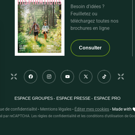
Besoin d'idées ?
Feuilletez ou
téléchargez toutes nos
brochures en ligne
Consulter
Suivez-nous sur Facebook
Suivez-nous sur Instagram
Suivez-nous sur Youtube
Suivez-nous sur Twi
Suivez-nous
ESPACE GROUPES
ESPACE PRESSE
ESPACE PRO
que de confidentialité
-
Mentions légales
-
Éditer mes cookies
-
Made with
sez vos Options
égé par reCAPTCHA. Les
règles de confidentialité
et les
conditions d'utilisation
de Goo
s paramètres de confidentialité, en garantissant la con