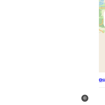
S
Droits gérés