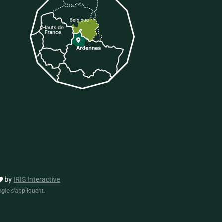
tter
 sur Tiktok
by
IRIS Interactive
gle s'appliquent.
formité avec les réglementations. Personnalisez vos préf