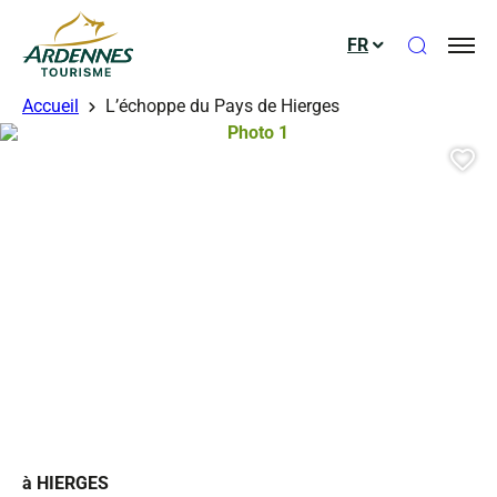
Ouvrir le
FR
ADT des Ardennes
Accueil
L’échoppe du Pays de Hierges
Photo 1, © Droits libres
Aj
à HIERGES