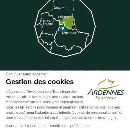
Suivez-nous sur Facebook
Suivez-nous sur Instagram
Suivez-nous sur Youtube
Suivez-nous sur Twit
Suivez-nous 
Continuer sans accepter
Gestion des cookies
L’Agence de Développement Touristique des
Ardennes utilise des cookies nécessaires au bon
ESPACE GROUPES
ESPACE PRESSE
ESPACE PRO
fonctionnement du site. Avec votre consentement,
nous les utiliserons pour mesurer et analyser l’utilisation du site (cookies
Plan du site
-
Politique de confidentialité
-
Mentions légales
-
analytiques), pour l’adapter à vos intérêts (cookies de personnalisation) et
Éditer mes cookies
-
Made with
by
IRIS Interactive
pour vous présenter des informations pertinentes (cookies de ciblage).
Ce site est protégé par reCAPTCHA. Les
règles de confidentialité
et les
Vous pouvez à tout moment modifier vos préférences.
conditions d'utilisation
de Google s'appliquent.