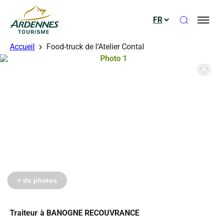
Ouvrir le
FR
ADT des Ardennes
Accueil
Food-truck de l’Atelier Contal
Photo 1, © Droits gérés – Atelier Co
Aj
+ de photos
Traiteur
à BANOGNE RECOUVRANCE