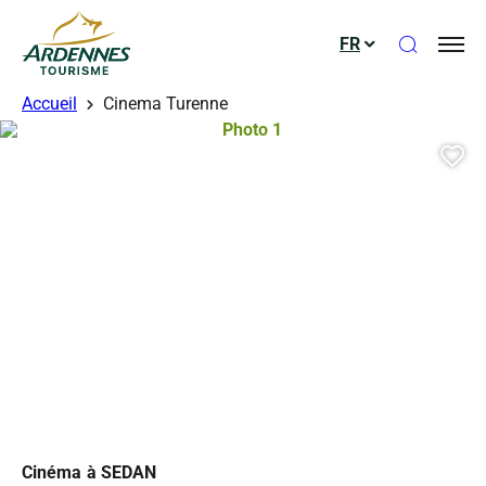
Ouvrir le
FR
ADT des Ardennes
Accueil
Cinema Turenne
Photo 1, © Droits gérés – Robert M
Aj
Cinéma
à SEDAN