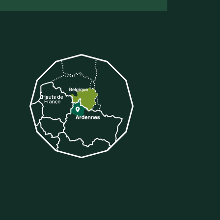
tter
 sur Tiktok