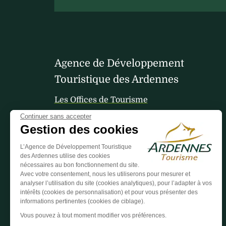
Agence de Développement
Touristique des Ardennes
Les Offices de Tourisme
Continuer sans accepter
Gestion des cookies
Votre avis nous interesse
L’Agence de Développement Touristique
des Ardennes utilise des cookies
nécessaires au bon fonctionnement du site.
Avec votre consentement, nous les utiliserons pour mesurer et
analyser l’utilisation du site (cookies analytiques), pour l’adapter à vos
intérêts (cookies de personnalisation) et pour vous présenter des
informations pertinentes (cookies de ciblage).
Vous pouvez à tout moment modifier vos préférences.