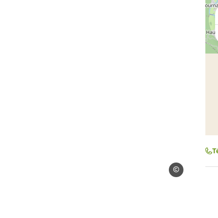
T
Droits libres