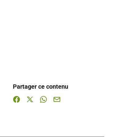
Partager ce contenu
Partager sur Facebook (nouvelle fenêtre)
Partager sur X / Twitter (nouvelle fenêtre)
Partager sur WhatsApp
Partager par mail