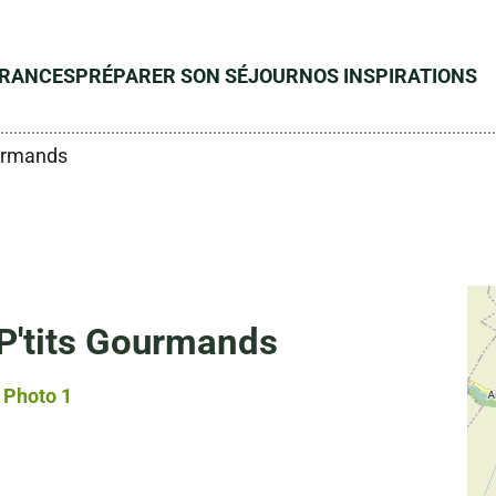
ÉRANCES
PRÉPARER SON SÉJOUR
NOS INSPIRATIONS
ourmands
P'tits Gourmands
Photo 1, © Droits gérés – Anne-Flore Gruson