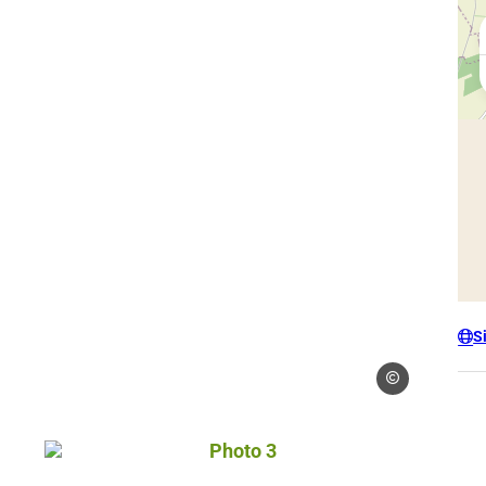
S
Droits gérés – Ann
 Anne-Flore Gruson
Photo 3, © Droits gérés – Anne-Flor