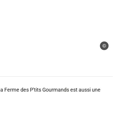
 gérés – Anne-Flore Gruson
Droits gérés – Ann
, La Ferme des P'tits Gourmands est aussi une