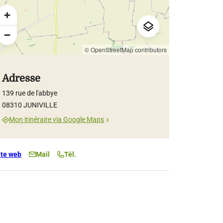
© OpenStreetMap contributors
Adresse
139 rue de l'abbye
08310 JUNIVILLE
Mon itinéraire via Google Maps
ite web
Mail
Tél.
e-Flore Gruson
e Gruson