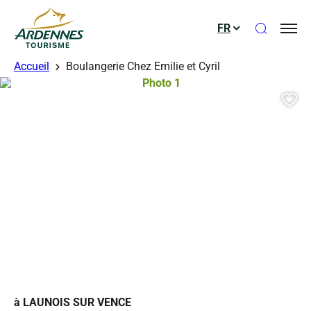
Ouvrir le
FR
ADT des Ardennes
Accueil
Boulangerie Chez Emilie et Cyril
Photo 1, © Droits gérés – Boulanger
Aj
à LAUNOIS SUR VENCE