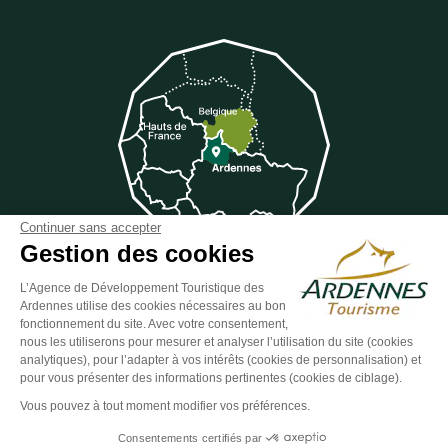
Continuer sans accepter
Gestion des cookies
L’Agence de Développement Touristique des
Ardennes utilise des cookies nécessaires au bon
Suivez-nous sur Facebook
Suivez-nous sur Instagram
Suivez-nous sur Youtube
Suivez-nous sur Twit
Suivez-nous 
fonctionnement du site. Avec votre consentement,
nous les utiliserons pour mesurer et analyser l’utilisation du site (cookies
analytiques), pour l’adapter à vos intérêts (cookies de personnalisation) et
pour vous présenter des informations pertinentes (cookies de ciblage).
ESPACE GROUPES
ESPACE PRESSE
ESPACE PRO
Vous pouvez à tout moment modifier vos préférences.
Plan du site
-
Politique de confidentialité
-
Mentions légales
-
Consentements certifiés par