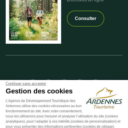
Consulter
Suivez-nous sur Facebook
Suivez-nous sur Instagram
Suivez-nous sur Youtube
Suivez-nous sur Twit
Suivez-nous 
Continuer sans accepter
Gestion des cookies
L’Agence de Développement Touristique des
Ardennes utilise des cookies nécessaires au bon
ESPACE GROUPES
ESPACE PRESSE
ESPACE PRO
fonctionnement du site. Avec votre consentement,
nous les utiliserons pour mesurer et analyser l’utilisation du site (cookies
Plan du site
-
Politique de confidentialité
-
Mentions légales
-
analytiques), pour l’adapter à vos intérêts (cookies de personnalisation) et
Éditer mes cookies
-
Made with
by
IRIS Interactive
pour vous présenter des informations pertinentes (cookies de ciblage).