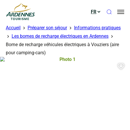
Ouvrir le
FR
ADT des Ardennes
Accueil
Préparer son séjour
Informations pratiques
Les bornes de recharge électriques en Ardennes
Borne de recharge véhicules électriques à Vouziers (aire
pour camping-cars)
Photo 1, © Droits gérés
Aj