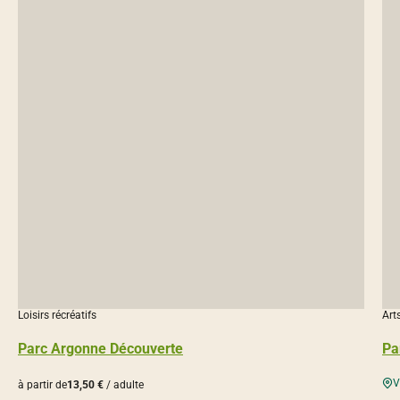
Loisirs récréatifs
Art
Parc Argonne Découverte
Pa
V
à partir de
13,50 €
/ adulte