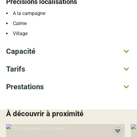
Précisions localisations
A la campagne
Calme
Village
Capacité
Tarifs
Prestations
À découvrir à proximité
Parc Argonne Découverte, © Droits gérés – Clara CZARNY
Par
Ajoute