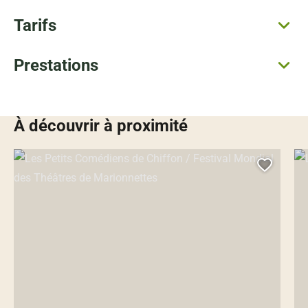
Tarifs
Prestations
À découvrir à proximité
Les Petits Comédiens de Chiffon / Festival Mondial des Théâtres de
La 
Ajoute