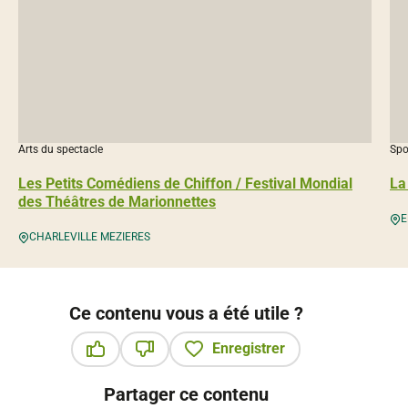
Arts du spectacle
Spor
Les Petits Comédiens de Chiffon / Festival Mondial
La
des Théâtres de Marionnettes
E
CHARLEVILLE MEZIERES
Ce contenu vous a été utile ?
Enregistrer
Ce contenu vous a été utile
Ce contenu ne vous a pas été utile
Partager ce contenu