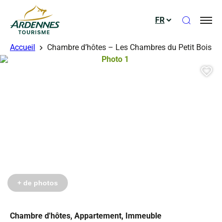
Ouvrir le
FR
ADT des Ardennes
érés
Accueil
Chambre d’hôtes – Les Chambres du Petit Bois
Photo 1, © Droits gérés
Aj
Photo 4, © Droits gérés
+ de photos
Chambre d'hôtes, Appartement, Immeuble