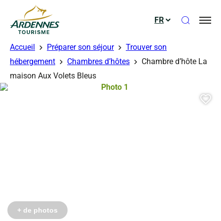
Ouvrir le
FR
ADT des Ardennes
Accueil
Préparer son séjour
Trouver son
hébergement
Chambres d’hôtes
Chambre d’hôte La
érés
érés
maison Aux Volets Bleus
Photo 1, © Droits gérés
Aj
Photo 4, © Droits gérés
Photo 5, © Droits gérés
+ de photos