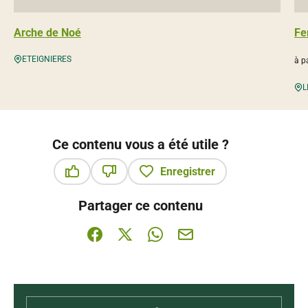
Arche de Noé
Fe
ETEIGNIERES
à pa
L
Ce contenu vous a été utile ?
Enregistrer
Ce contenu vous a été utile
Ce contenu ne vous a pas été utile
Partager ce contenu
Partager sur Facebook (nouvelle fenêtre)
Partager sur X / Twitter (nouvelle fenê
Partager sur WhatsApp
Partager par mail