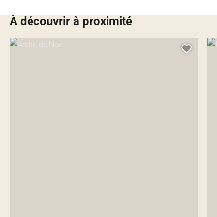
À découvrir à proximité
Arche de Noé, © Droits gérés
Fer
Ajoute