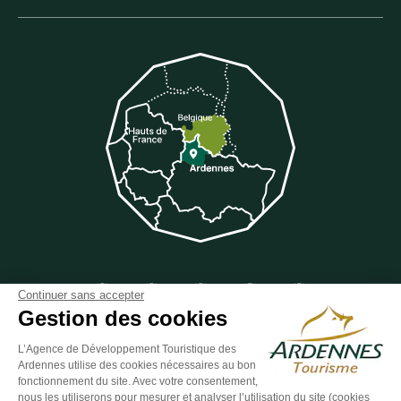
Suivez-nous sur Facebook
Suivez-nous sur Instagram
Suivez-nous sur Youtube
Suivez-nous sur Twit
Suivez-nous 
Continuer sans accepter
Gestion des cookies
L’Agence de Développement Touristique des
Ardennes utilise des cookies nécessaires au bon
ESPACE GROUPES
ESPACE PRESSE
ESPACE PRO
fonctionnement du site. Avec votre consentement,
nous les utiliserons pour mesurer et analyser l’utilisation du site (cookies
Plan du site
-
Politique de confidentialité
-
Mentions légales
-