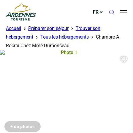
Ouvrir le
FR
ADT des Ardennes
Accueil
Préparer son séjour
Trouver son
hébergement
Tous les hébergements
Chambre A
érés
érés
Rocroi Chez Mme Dumonceau
Photo 1, © Droits gérés
Aj
Photo 4, © Droits gérés
Photo 5, © Droits gérés
+ de photos