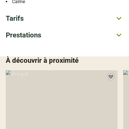
Calme
Tarifs
Prestations
À découvrir à proximité
Mini-golf, © Droits libres
Kar
Ajoute