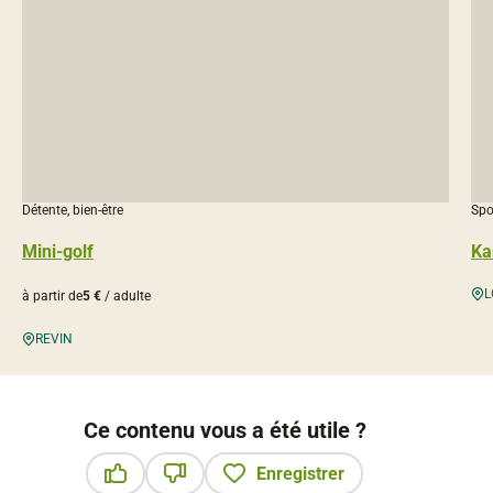
Détente, bien-être
Spo
Mini-golf
Ka
L
à partir de
5 €
/ adulte
REVIN
Ce contenu vous a été utile ?
Enregistrer