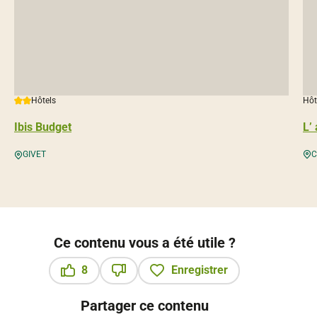
2 étoiles
Hôt
Hôtels
L’
Ibis Budget
C
GIVET
Ce contenu vous a été utile ?
8
Enregistrer
Ce contenu vous a été utile
Ce contenu ne vous a pas été utile
Partager ce contenu