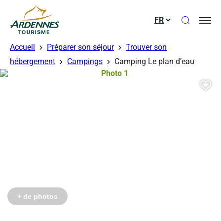
Ouvrir le
FR
ADT des Ardennes
Accueil
Préparer son séjour
Trouver son
bres
hébergement
Campings
Camping Le plan d’eau
Photo 1, © Droits libres
Aj
Photo 6, © Droits libres
+ de photos