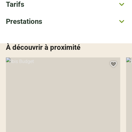
Tarifs
Prestations
À découvrir à proximité
Ibis Budget, © Droits gérés – VAT
L’ 
Ajoute