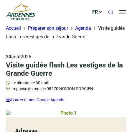
Ouvrir le
FR
ADT des Ardennes
Accueil
Préparer son séjour
Agenda
Visite guidée
flash Les vestiges de la Grande Guerre
30
août
2026
Visite guidée flash Les vestiges de la
Grande Guerre
Le dimanche 30 août
Impasse du musée 08270 NOVION PORCIEN
Ajouter à mon Google Agenda
Photo 1, © Droits gérés – Musée Gu
Adresse