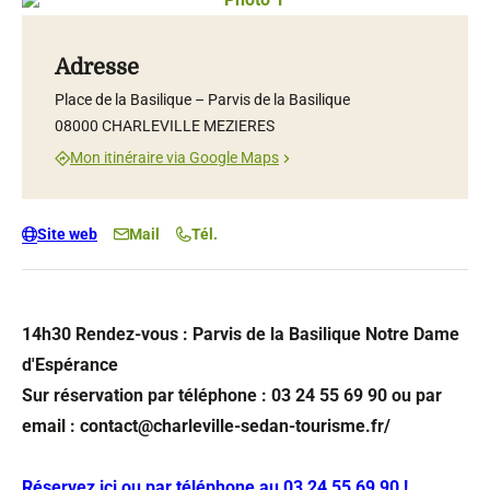
Photo 1, © Droits gérés – P.Mangen
Photo 2, © Droits gérés – VAH Charleville-Mézières
Photo 3, © Droits gérés – D.Truillard
Photo 4, © Droits gérés – D.Truillard
Photo 5, © Droits gérés – P.Mangen
Photo 6, © Droits gérés – D.Truillard
Photo 7, © Droits gérés – VAH Charleville-Mézières
Photo 8, © Droits gérés – P.Mangen
Photo 9, © Droits gérés – P.Mangen
Photo 10, © Droits gérés – P.Mangen
Adresse
Place de la Basilique – Parvis de la Basilique
08000 CHARLEVILLE MEZIERES
Mon itinéraire via Google Maps
Site web
Mail
Tél.
14h30 Rendez-vous : Parvis de la Basilique Notre Dame
d'Espérance
Sur réservation par téléphone : 03 24 55 69 90 ou par
email : contact@charleville-sedan-tourisme.fr/
Réservez ici ou par téléphone au 03 24 55 69 90 !