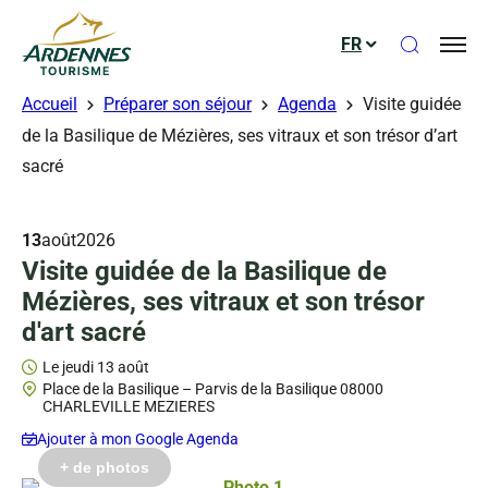
Ouvrir le
FR
ADT des Ardennes
Accueil
Préparer son séjour
Agenda
Visite guidée
de la Basilique de Mézières, ses vitraux et son trésor d’art
sacré
13
août
2026
Visite guidée de la Basilique de
Mézières, ses vitraux et son trésor
d'art sacré
Le jeudi 13 août
Place de la Basilique – Parvis de la Basilique 08000
CHARLEVILLE MEZIERES
Ajouter à mon Google Agenda
ts gérés – VAH Charleville-Mézières
ts gérés – D.Truillard
ts gérés – D.Truillard
ts gérés – P.Mangen
ts gérés – D.Truillard
ts gérés – VAH Charleville-Mézières
ts gérés – P.Mangen
ts gérés – P.Mangen
ts gérés – P.Mangen
+ de photos