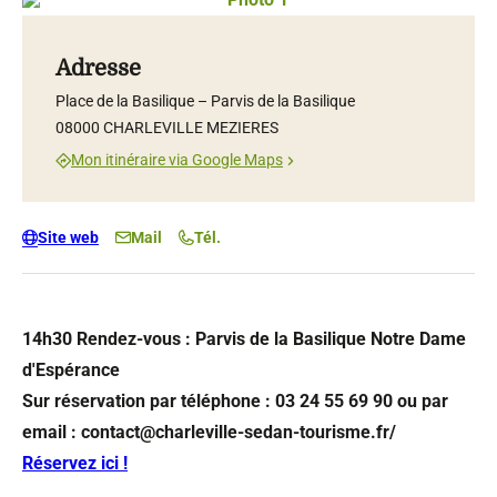
Photo 1, © Droits gérés – P.Mangen
Photo 2, © Droits gérés – VAH Charleville-Mézières
Photo 3, © Droits gérés – D.Truillard
Photo 4, © Droits gérés – D.Truillard
Photo 5, © Droits gérés – P.Mangen
Photo 6, © Droits gérés – D.Truillard
Photo 7, © Droits gérés – VAH Charleville-Mézières
Photo 8, © Droits gérés – P.Mangen
Photo 9, © Droits gérés – P.Mangen
Photo 10, © Droits gérés – P.Mangen
Adresse
Place de la Basilique – Parvis de la Basilique
08000 CHARLEVILLE MEZIERES
Mon itinéraire via Google Maps
Site web
Mail
Tél.
14h30 Rendez-vous : Parvis de la Basilique Notre Dame
d'Espérance
Sur réservation par téléphone : 03 24 55 69 90 ou par
email : contact@charleville-sedan-tourisme.fr/
Réservez ici !