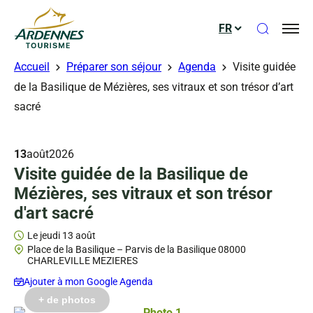
Ouvrir le
FR
ADT des Ardennes
Accueil
Préparer son séjour
Agenda
Visite guidée
de la Basilique de Mézières, ses vitraux et son trésor d’art
sacré
13
août
2026
Visite guidée de la Basilique de
Mézières, ses vitraux et son trésor
d'art sacré
Le jeudi 13 août
Place de la Basilique – Parvis de la Basilique 08000
CHARLEVILLE MEZIERES
Ajouter à mon Google Agenda
ts gérés – VAH Charleville-Mézières
ts gérés – D.Truillard
ts gérés – D.Truillard
ts gérés – P.Mangen
ts gérés – D.Truillard
ts gérés – VAH Charleville-Mézières
ts gérés – P.Mangen
ts gérés – P.Mangen
ts gérés – P.Mangen
+ de photos