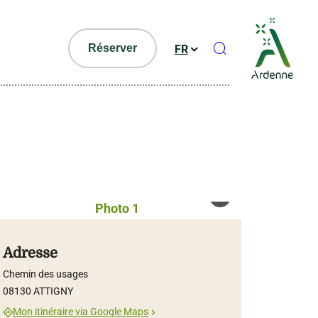
Ouvrir le formul
Réserver
FR
Droits gérés – Pascal Dum
Photo 1, © Droits gérés – Pascal Dumont CFT
Adresse
Chemin des usages
08130 ATTIGNY
Mon itinéraire via Google Maps