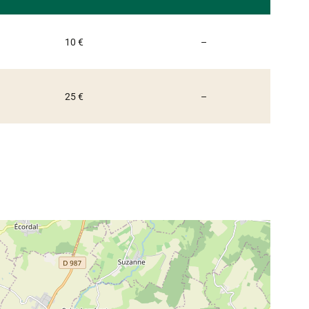
Non communiqué
10 €
–
Non communiqué
25 €
–