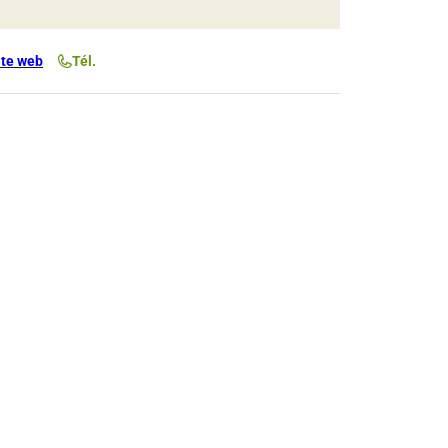
ite web
Tél.