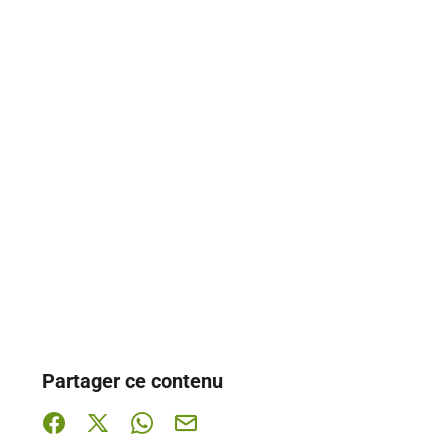
Partager ce contenu
Partager sur Facebook (nouvelle fenêtre)
Partager sur X / Twitter (nouvelle fenêtre)
Partager sur WhatsApp
Partager par mail