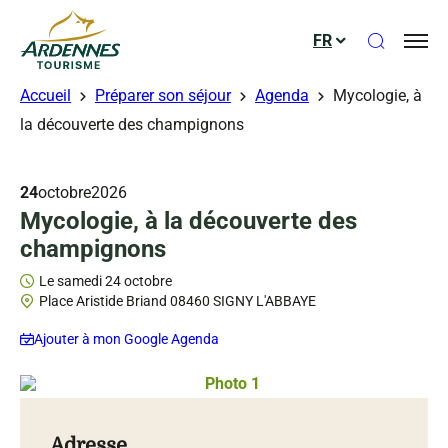
Ouvrir le
FR
ADT des Ardennes
Accueil
Préparer son séjour
Agenda
Mycologie, à
la découverte des champignons
24
octobre
2026
Mycologie, à la découverte des
champignons
Le samedi 24 octobre
Place Aristide Briand 08460 SIGNY L'ABBAYE
Ajouter à mon Google Agenda
Photo 1, © Droits libres
Adresse