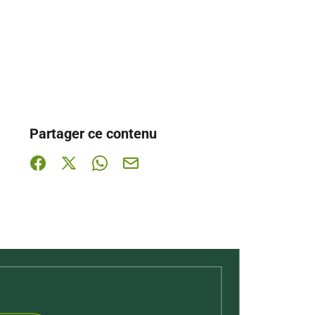
Partager ce contenu
Partager sur Facebook (nouvelle fenêtre)
Partager sur X / Twitter (nouvelle fenêtre)
Partager sur WhatsApp
Partager par mail