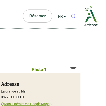
Ouvrir le formul
Réserver
FR
Droits libres
Photo 1, © Droits libres
Adresse
La grange au blé
08270 PUISEUX
Mon itinéraire via Google Maps