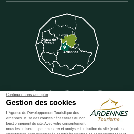
Suivez-nous sur Facebook
Suivez-nous sur Instagram
Suivez-nous sur Youtube
Suivez-nous sur Twit
Suivez-nous 
Continuer sans accepter
Gestion des cookies
L’Agence de Développement Touristique des
Ardennes utilise des cookies nécessaires au bon
ESPACE GROUPES
ESPACE PRESSE
ESPACE PRO
fonctionnement du site. Avec votre consentement,
nous les utiliserons pour mesurer et analyser l’utilisation du site (cookies
Plan du site
-
Politique de confidentialité
-
Mentions légales
-