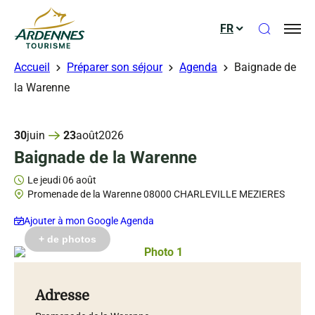
Ouvrir le
FR
ADT des Ardennes
Accueil
Préparer son séjour
Agenda
Baignade de
la Warenne
30
juin
23
août
2026
Baignade de la Warenne
Le jeudi 06 août
Promenade de la Warenne 08000 CHARLEVILLE MEZIERES
Ajouter à mon Google Agenda
ts gérés – D. Truillard
ts gérés – D. Truillard
ts gérés – Ville de Charleville
+ de photos
Photo 1, © Droits gérés – D. Truillar
Photo 2, © Droits gérés – D. Truillard
Photo 3, © Droits gérés – D. Truillard
Photo 4, © Droits gérés – Ville de Charleville
Adresse