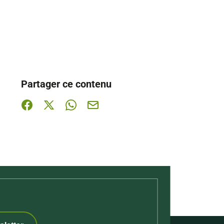
Partager ce contenu
Partager sur Facebook (nouvelle fenêtre)
Partager sur X / Twitter (nouvelle fenêtre)
Partager sur WhatsApp
Partager par mail