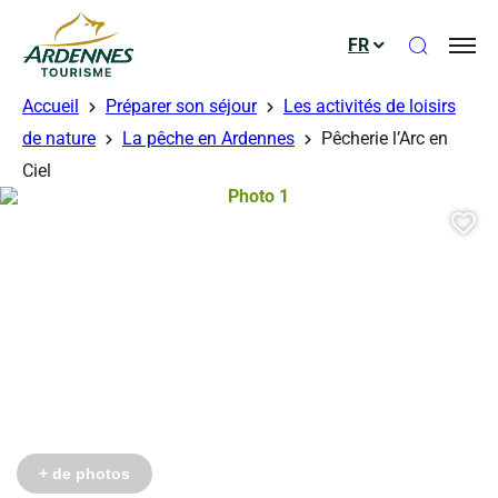
Ouvrir le
FR
ADT des Ardennes
Accueil
Préparer son séjour
Les activités de loisirs
de nature
La pêche en Ardennes
Pêcherie l’Arc en
Ciel
Photo 1, © Droits gérés – Pêcherie l
Aj
+ de photos