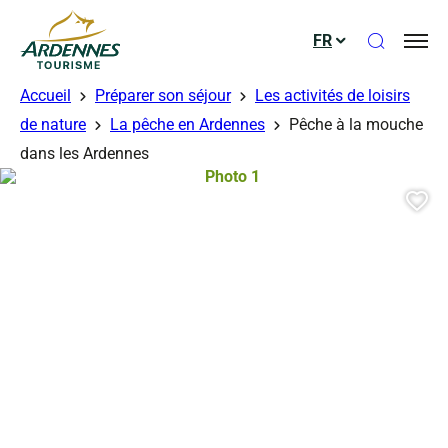
Ouvrir le
FR
ADT des Ardennes
Accueil
Préparer son séjour
Les activités de loisirs
de nature
La pêche en Ardennes
Pêche à la mouche
dans les Ardennes
Photo 1, © Droits gérés – pêche na
Aj