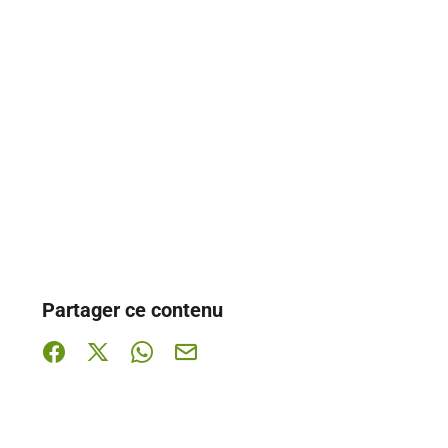
Partager ce contenu
Partager sur Facebook (nouvelle fenêtre)
Partager sur X / Twitter (nouvelle fenêtre)
Partager sur WhatsApp
Partager par mail