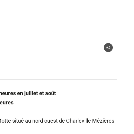
 gérés
Droits gérés
 heures en juillet et août
heures
otte situé au nord ouest de Charleville Mézières