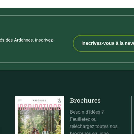
és des Ardennes, inscrivez-
Inscrivez-vous à la new
Brochures
Besoin d'idées ?
Feuilletez ou
téléchargez toutes nos
brochures en ligne