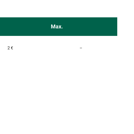
Max.
Non communiqué
2 €
–