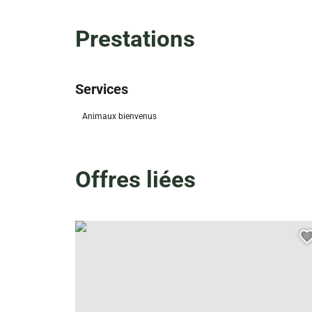
Prestations
Services
Animaux bienvenus
Offres liées
Maison de la Nature – location de VTT, © Droits libres 