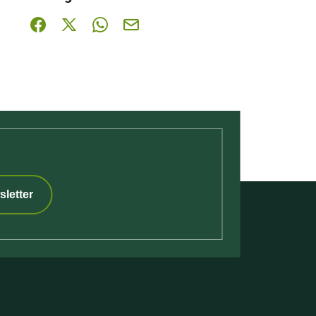
Partager sur Facebook (nouvelle fenêtre)
Partager sur X / Twitter (nouvelle fenêtre)
Partager sur WhatsApp
Partager par mail
sletter