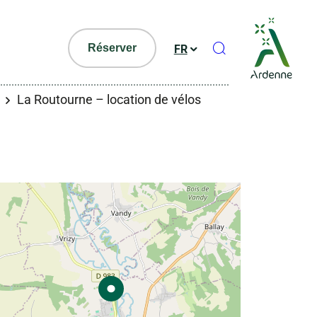
Ouvrir le formul
Réserver
FR
La Routourne – location de vélos