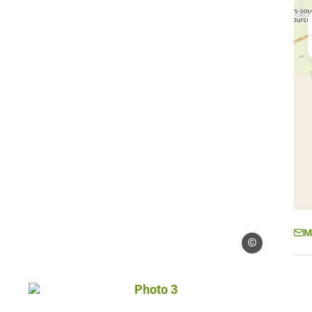
M
Droits gérés – FJ
 FJEPCS
Photo 3, © Droits gérés – FJEPCS