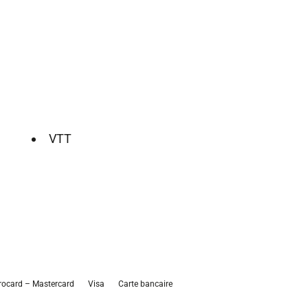
VTT
rocard – Mastercard
Visa
Carte bancaire