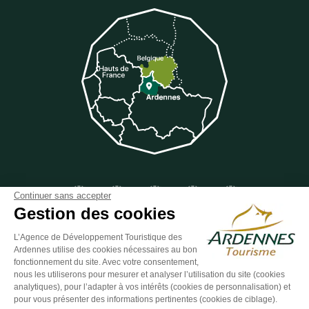
Suivez-nous sur Facebook
Suivez-nous sur Instagram
Suivez-nous sur Youtube
Suivez-nous sur Twit
Suivez-nous 
Continuer sans accepter
Gestion des cookies
L’Agence de Développement Touristique des
Ardennes utilise des cookies nécessaires au bon
ESPACE GROUPES
ESPACE PRESSE
ESPACE PRO
fonctionnement du site. Avec votre consentement,
nous les utiliserons pour mesurer et analyser l’utilisation du site (cookies
Plan du site
-
Politique de confidentialité
-
Mentions légales
-
analytiques), pour l’adapter à vos intérêts (cookies de personnalisation) et
Éditer mes cookies
-
Made with
by
IRIS Interactive
pour vous présenter des informations pertinentes (cookies de ciblage).
Ce site est protégé par reCAPTCHA. Les
règles de confidentialité
et les