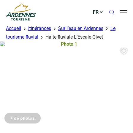
Ouvrir le
FR
ADT des Ardennes
Accueil
Itinérances
Sur l’eau en Ardennes
Le
tourisme fluvial
Halte fluviale L’Escale Givet
Photo 1, © Droits libres
Aj
+ de photos