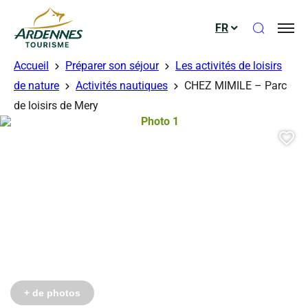
Ouvrir le
FR
ADT des Ardennes
Accueil
Préparer son séjour
Les activités de loisirs
de nature
Activités nautiques
CHEZ MIMILE – Parc
gérés – HERVE MASSE
de loisirs de Mery
Photo 1, © Droits gérés – HERVE 
Aj
Photo 6, © Droits gérés – HERVE MASSE
+ de photos