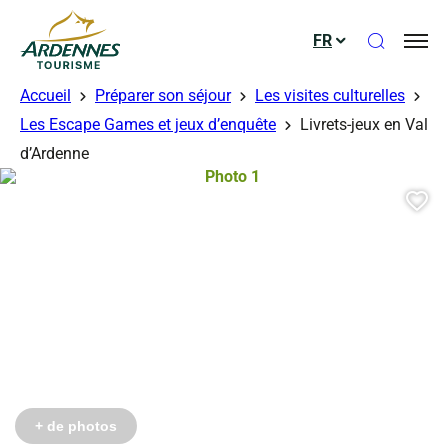
Ouvrir le
FR
ADT des Ardennes
Accueil
Préparer son séjour
Les visites culturelles
Les Escape Games et jeux d’enquête
Livrets-jeux en Val
d’Ardenne
Photo 1, © Droits libres
Aj
+ de photos